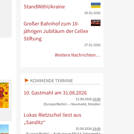
StandWithUkraine
20.02.2026
Großer Bahnhof zum 10-
jährigen Jubiläum der Cellex
Stiftung
27.01.2026
Weitere Nachrichten…
KOMMENDE TERMINE
10. Gastmahl am 31.08.2026
31.08.2026
16:00
(Europe/Berlin)
— Neumarkt, Dresden
Lukas Rietzschel liest aus
„Sanditz“
25.09.2026
19:00
(Europe/Berlin)
— Kulturraum ERLE 6, Erlenstraße