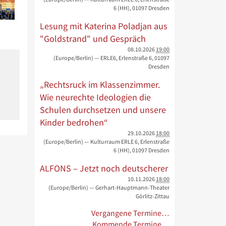
6 (HH), 01097 Dresden
Lesung mit Katerina Poladjan aus
"Goldstrand" und Gespräch
08.10.2026
19:00
(Europe/Berlin)
— ERLE6, Erlenstraße 6, 01097
Dresden
„Rechtsruck im Klassenzimmer.
Wie neurechte Ideologien die
Schulen durchsetzen und unsere
Kinder bedrohen“
29.10.2026
18:00
(Europe/Berlin)
— Kulturraum ERLE 6, Erlenstraße
6 (HH), 01097 Dresden
ALFONS – Jetzt noch deutscherer
10.11.2026
18:00
(Europe/Berlin)
— Gerhart-Hauptmann-Theater
Görlitz-Zittau
Vergangene Termine…
Kommende Termine…