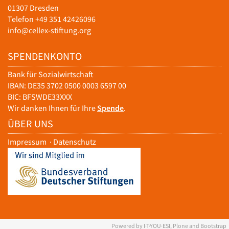
01307 Dresden
Telefon +49 351 42426096
info@cellex-stiftung.org
SPENDENKONTO
Bank für Sozialwirtschaft
IBAN: DE35 3702 0500 0003 6597 00
BIC: BFSWDE33XXX
Wir danken Ihnen für Ihre
Spende
.
ÜBER UNS
Impressum
·
Datenschutz
Powered by I·T·YOU·ESI, Plone and Bootstrap