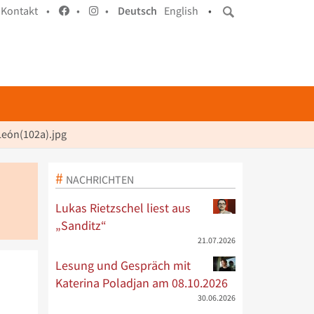
Kontakt •
•
•
Deutsch
English
•
eón(102a).jpg
NACHRICHTEN
Lukas Rietzschel liest aus
„Sanditz“
21.07.2026
Lesung und Gespräch mit
Katerina Poladjan am 08.10.2026
30.06.2026