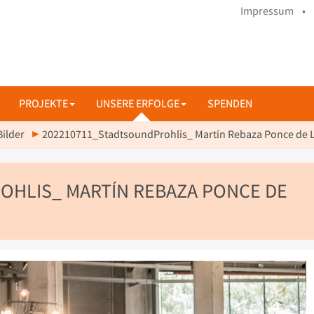
Impressum •
PROJEKTE
UNSERE ERFOLGE
SPENDEN
Bilder
202210711_StadtsoundProhlis_ Martín Rebaza Ponce de L
OHLIS_ MARTÍN REBAZA PONCE DE