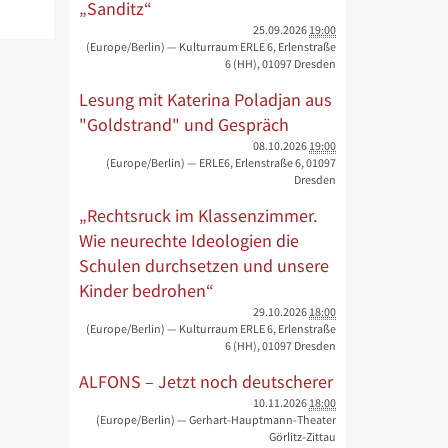
„Sanditz“
25.09.2026
19:00
(Europe/Berlin)
— Kulturraum ERLE 6, Erlenstraße
6 (HH), 01097 Dresden
Lesung mit Katerina Poladjan aus
"Goldstrand" und Gespräch
08.10.2026
19:00
(Europe/Berlin)
— ERLE6, Erlenstraße 6, 01097
Dresden
„Rechtsruck im Klassenzimmer.
Wie neurechte Ideologien die
Schulen durchsetzen und unsere
Kinder bedrohen“
29.10.2026
18:00
(Europe/Berlin)
— Kulturraum ERLE 6, Erlenstraße
6 (HH), 01097 Dresden
ALFONS – Jetzt noch deutscherer
10.11.2026
18:00
(Europe/Berlin)
— Gerhart-Hauptmann-Theater
Görlitz-Zittau