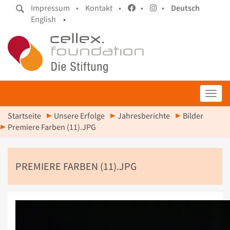
Impressum •
Kontakt •
•
•
Deutsch
English
•
Toggl
Startseite
Unsere Erfolge
Jahresberichte
Bilder
Premiere Farben (11).JPG
PREMIERE FARBEN (11).JPG