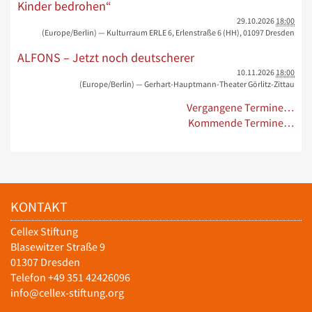
Kinder bedrohen“
29.10.2026
18:00
(Europe/Berlin)
— Kulturraum ERLE 6, Erlenstraße 6 (HH), 01097 Dresden
ALFONS – Jetzt noch deutscherer
10.11.2026
18:00
(Europe/Berlin)
— Gerhart-Hauptmann-Theater Görlitz-Zittau
Vergangene Termine…
Kommende Termine…
KONTAKT
Cellex Stiftung
Blasewitzer Straße 9
01307 Dresden
Telefon +49 351 42426096
info@cellex-stiftung.org