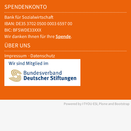
SPENDENKONTO
Bank für Sozialwirtschaft
IBAN: DE35 3702 0500 0003 6597 00
BIC: BFSWDE33XXX
Wir danken Ihnen für Ihre
Spende
.
ÜBER UNS
Impressum
·
Datenschutz
Powered by I·T·YOU·ESI, Plone and Bootstrap