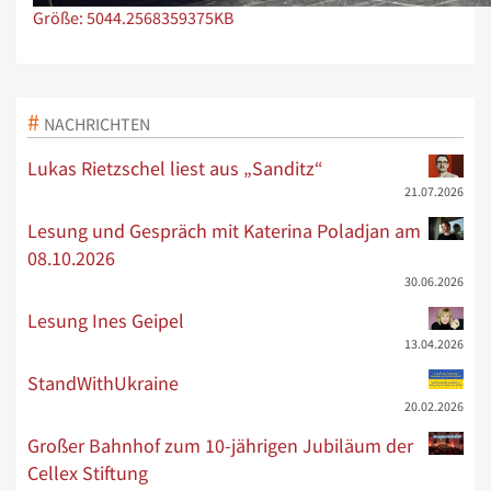
Zeige Bild in voller Größe…
Größe: 5044.2568359375KB
NACHRICHTEN
Lukas Rietzschel liest aus „Sanditz“
21.07.2026
Lesung und Gespräch mit Katerina Poladjan am
08.10.2026
30.06.2026
Lesung Ines Geipel
13.04.2026
StandWithUkraine
20.02.2026
Großer Bahnhof zum 10-jährigen Jubiläum der
Cellex Stiftung