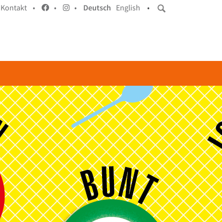
Kontakt •
•
•
Deutsch
English
•