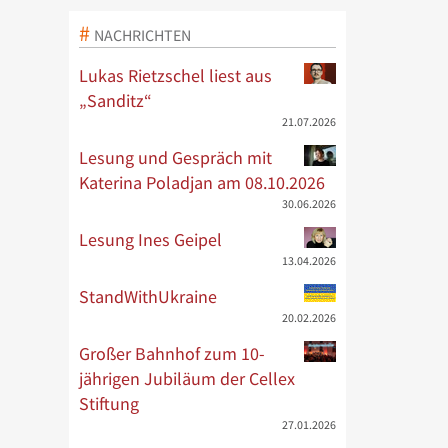
NACHRICHTEN
Lukas Rietzschel liest aus
„Sanditz“
21.07.2026
Lesung und Gespräch mit
Katerina Poladjan am 08.10.2026
30.06.2026
Lesung Ines Geipel
13.04.2026
StandWithUkraine
20.02.2026
Großer Bahnhof zum 10-
jährigen Jubiläum der Cellex
Stiftung
27.01.2026